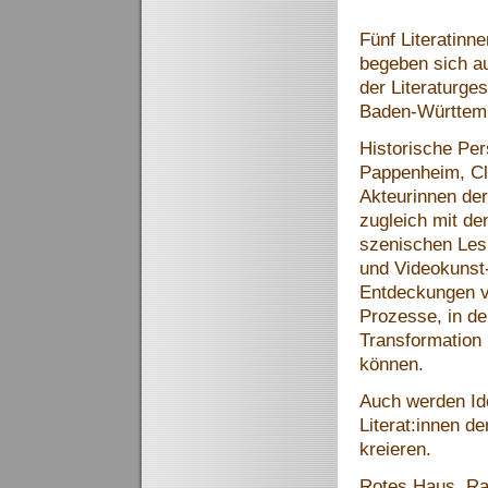
Fünf Literatinn
begeben sich au
der Literaturge
Baden-Württem
Historische Per
Pappenheim, Cla
Akteurinnen der
zugleich mit de
szenischen Les
und Videokunst-
Entdeckungen vo
Prozesse, in de
Transformation 
können.
Auch werden Idee
Literat:innen de
kreieren.
Rotes Haus, Ras